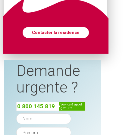
Contacter la résidence
Demande
urgente ?
service & appel
0 800 145 819
gratuits