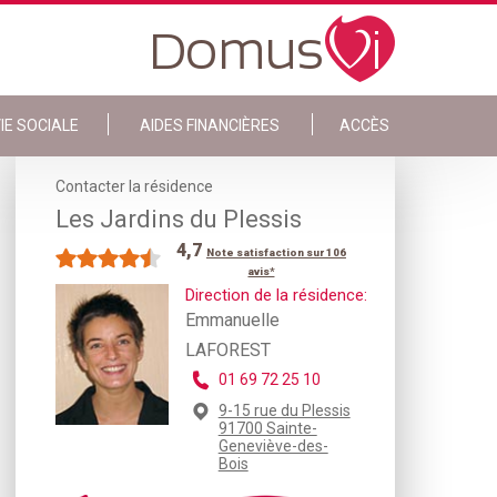
IE SOCIALE
AIDES FINANCIÈRES
ACCÈS
Contacter la résidence
Les Jardins du Plessis
4,7
Note satisfaction sur 106
avis*
Direction de la résidence:
Emmanuelle
LAFOREST
01 69 72 25 10
9-15 rue du Plessis
91700 Sainte-
Geneviève-des-
Bois