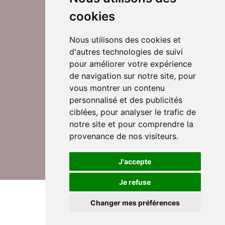
cookies
Nous utilisons des cookies et
d'autres technologies de suivi
Suivez-nous sur Twitter
pour améliorer votre expérience
de navigation sur notre site, pour
vous montrer un contenu
personnalisé et des publicités
Rejoignez nos équipes
ciblées, pour analyser le trafic de
notre site et pour comprendre la
provenance de nos visiteurs.
Nous contacter
J'accepte
Je refuse
© DomusVi 2026
Mentions légales
Changer mes préférences
Données personnelles et cookies